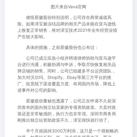
图片来自Vava官网
难怪星徽股份特别说明，公司存在商誉减值风
险。如果泽宝被冻结品牌的相关产品未能在亚马逊线
上恢复正常销售，将对泽宝技术2021年全年经营业绩
产生较大影响。
具体的措施，之前星徽股份也公布过：
公司已成立应急小组并聘请律师协助与亚马逊平
台进行沟通，积极协调与申诉，争取尽快恢复相关品
牌店铺的销售。同时，公司已组建多平台运营团队，
加大对沃尔玛、Shopify、Ebay等第三方平台的推
广、拓宽线下渠道覆盖力度、布局国内市场，降低上
述事件对公司的影响。
星徽股份董秘也透露了，公司正在申请不久前深
圳发布的面向独立站卖家的专项资助政策。大卖对政
策还是非常敏感的，执行力也非常强。深圳市商务局
刚推出独立站资助政策不久，泽宝很快就行动了。
半个月就搞掉3000万利润，这只是一个很粗略的