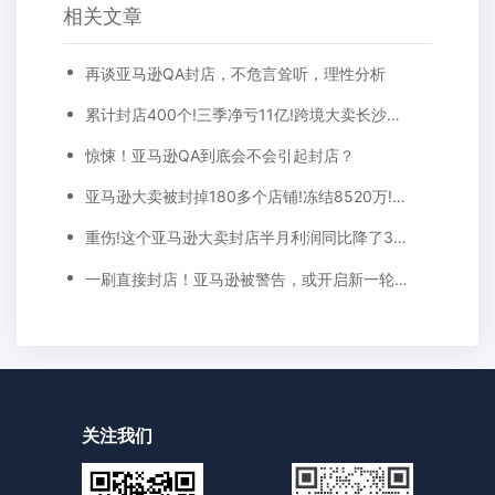
相关文章
再谈亚马逊QA封店，不危言耸听，理性分析
累计封店400个!三季净亏11亿!跨境大卖长沙子公司将“非亚马逊”重点发展
惊悚！亚马逊QA到底会不会引起封店？
亚马逊大卖被封掉180多个店铺!冻结8520万!收入仅剩1成多!
重伤!这个亚马逊大卖封店半月利润同比降了3000万!
一刷直接封店！亚马逊被警告，或开启新一轮扫号？
关注我们