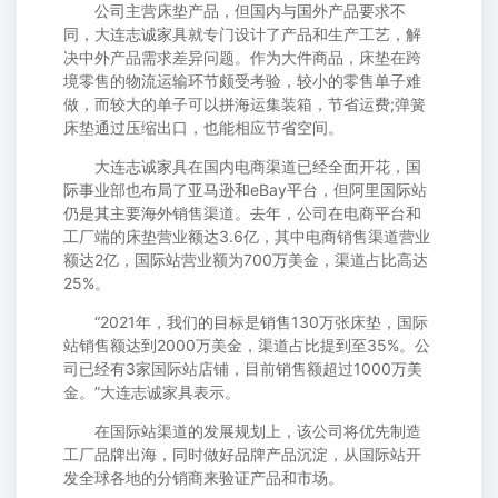
公司主营床垫产品，但国内与国外产品要求不
同，大连志诚家具就专门设计了产品和生产工艺，解
决中外产品需求差异问题。作为大件商品，床垫在跨
境零售的物流运输环节颇受考验，较小的零售单子难
做，而较大的单子可以拼海运集装箱，节省运费;弹簧
床垫通过压缩出口，也能相应节省空间。
大连志诚家具在国内电商渠道已经全面开花，国
际事业部也布局了亚马逊和eBay平台，但阿里国际站
仍是其主要海外销售渠道。去年，公司在电商平台和
工厂端的床垫营业额达3.6亿，其中电商销售渠道营业
额达2亿，国际站营业额为700万美金，渠道占比高达
25%。
“2021年，我们的目标是销售130万张床垫，国际
站销售额达到2000万美金，渠道占比提到至35%。公
司已经有3家国际站店铺，目前销售额超过1000万美
金。”大连志诚家具表示。
在国际站渠道的发展规划上，该公司将优先制造
工厂品牌出海，同时做好品牌产品沉淀，从国际站开
发全球各地的分销商来验证产品和市场。