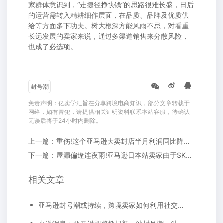
家群体意识到，“走捷径挣快钱”的思路很难长盛，日后
的运营需转入精耕细作层面，在品质、品牌及优质供
给等方面多下功夫。树大根深方能风雨不忌，对看重
长远发展的卖家来说，通过多渠道销售来分散风险，
也成了必选项。
封号潮
免责声明：亿卖学汇旨在分享跨境电商知识，部分文章转载于
网络，如有冒犯，请提供相关证明资料联系本站客服，待确认
无误后将于24小时内删除。
上一篇：重伤!这个亚马逊大卖封店半月利润同比降了3000万!
下一篇：屋漏偏逢连夜雨!亚马逊日本站卖家由于SKU命名问题导致大量链接下架!
相关文章
亚马逊封号潮或持续，跨境卖家如何利用社交媒体合规引流?