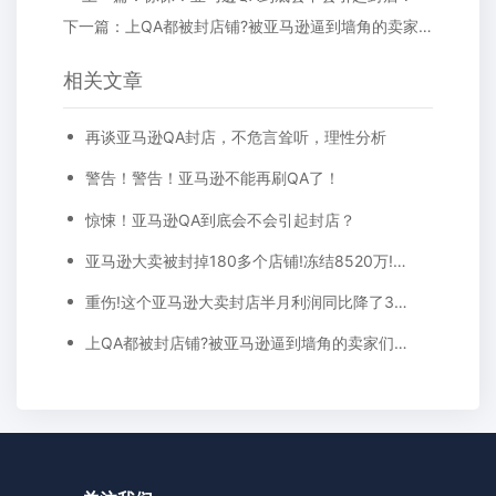
下一篇：上QA都被封店铺?被亚马逊逼到墙角的卖家们，你们还好吗?
相关文章
再谈亚马逊QA封店，不危言耸听，理性分析
警告！警告！亚马逊不能再刷QA了！
惊悚！亚马逊QA到底会不会引起封店？
亚马逊大卖被封掉180多个店铺!冻结8520万!收入仅剩1成多!
重伤!这个亚马逊大卖封店半月利润同比降了3000万!
上QA都被封店铺?被亚马逊逼到墙角的卖家们，你们还好吗?