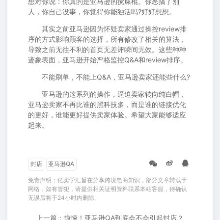
想对你说：你真的是亚马逊的搅屎棍。你恶搞了别
人，你自己没事，你觉得你能独活吗?好好想想。
其实之前亚马逊因为怀疑卖家通过操控review排
序的方式影响顾客的选择，所有修改了相关的算法，
导致之前无往不利的首页无差评瞬间无效。这些种种
迹象表面，亚马逊开始严格监控Q&A和review排序。
不能刷单，不能上Q&A，亚马逊卖家还能些什么?
亚马逊的这系列的操作，逼迫卖家转向纯白帽，
亚马逊卖家不再比谁的黑科技多，而是谁的链接优化
的更好，谁能更好提供卖家体验。希望大家能够适应
起来。
封店
亚马逊QA
免责声明：亿卖学汇旨在分享跨境电商知识，部分文章转载于
网络，如有冒犯，请提供相关证明资料联系本站客服，待确认
无误后将于24小时内删除。
上一篇：惊悚！亚马逊QA到底会不会引起封店？