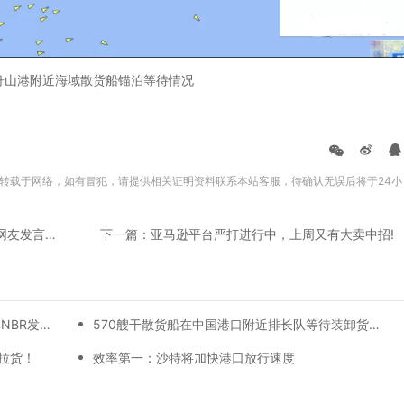
舟山港附近海域散货船锚泊等待情况
转载于网络，如有冒犯，请提供相关证明资料联系本站客服，待确认无误后将于24小
上一篇：“亚马逊几乎封杀中国所有跨境电商”?网友发言激怒卖家
下一篇：亚马逊平台严打进行中，上周又有大卖中招!
沙特港口局新规，海运货物必须打托盘;巴林NBR发布新的增值税指南
570艘干散货船在中国港口附近排长队等待装卸货，创7年来最高水平!
拉货！
效率第一：沙特将加快港口放行速度