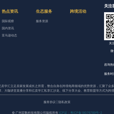
关注
热点资讯
生态服务
跨境活动
国际观察
服务资源
国内资讯
亚马逊动态
关
微
咨询热线
服务时间
亿卖学汇立足卖家发展成长之所需，整合自身在跨境电商领域的优势资源，汇聚了众多
荐、大咖讲堂直播分享和亿卖学汇私享汇沙龙、线下分享大会、教育联盟等方式为跨
服务协议
|
隐私政策
© 广州宏数科技有限公司版权所有
ICP证：粤ICP备18076789号-2