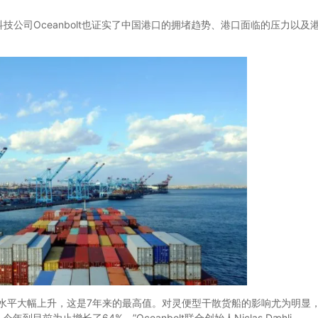
司Oceanbolt也证实了中国港口的拥堵趋势、港口面临的压力以及
平大幅上升，这是7年来的最高值。对灵便型干散货船的影响尤为明显
前为止增长了64%。”Oceanbolt联合创始人Niclas Dæhli