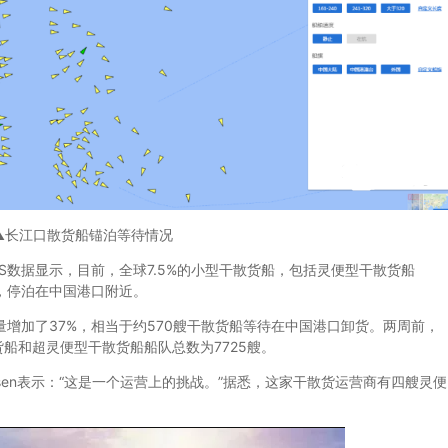
▲长江口散货船锚泊等待情况
得的AIS数据显示，目前，全球7.5%的小型干散货船，包括灵便型干散货船
ax)，停泊在中国港口附近。
加了37%，相当于约570艘干散货船等待在中国港口卸货。两周前，
船和超灵便型干散货船船队总数为7725艘。
s Josefsen表示：“这是一个运营上的挑战。”据悉，这家干散货运营商有四艘灵便