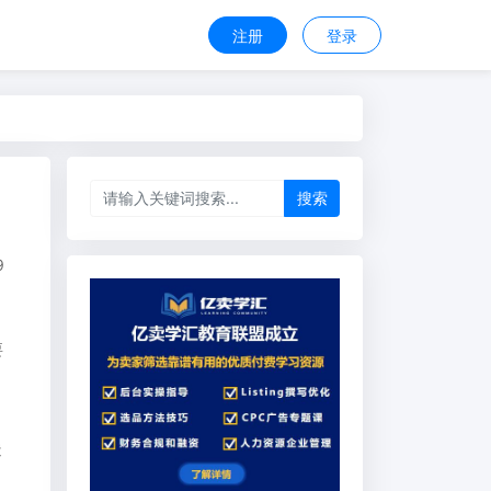
注册
登录
搜索
9
要
造