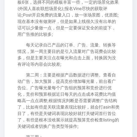
板6张，选择不同的模板丰富一些，一定的场景化效果
(外国人喜欢联想场景化);报名Vine尽快的获取评
论;Post开启免费的流量入口，放一张场景图，优质图;
现在基本没有做测评，但是如果上线很久没有出单的
话可以少量做一点，但是一定要保证安全的前提下，
用广告推的比较多;
每天记录自己产品的订单、广告、流量、转换等
情况，第一周主要目的是引入流量对广告花费会比较
多，但是主要关注点在曝光和点击上面，转换因为没
有评论等内容会比较差;
第二周：主要是根据产品数据进行调整。查看自
动广告，加大预算，提高竞价增加曝光量，前台看广
告位、广告曝光量每个广告组的预算和竞价进行优
化，竞价和预算根据近日每天的点击成本花费比均值
略高一点点调整;根据情况判断是否需要调整广告结构
了，比如有些是关联流量表现比较好，就会打asin和类
目了，有些是关键词表现比较好就打关键词首行首位
了，有些是根本没啥展示就提高预算竞价检查listing的
关键词或者切换广告类型等操作;
第三周：