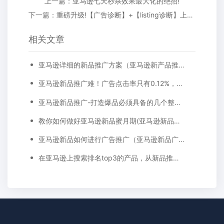
上一篇：亚马逊七天秒杀效果最大化的绝招!
下一篇：重磅升级!【广告诊断】+【listing诊断】上线，为精细运营提效增收!
相关文章
亚马逊详细的新品推广方案（亚马逊新产品推广计划）
亚马逊新品推广难！广告点击率只有0.12%，转化率0%，该怎么优化？
亚马逊新品推广-打造爆品必须具备的几个整体思路
教你如何做好亚马逊新品蜜月期(亚马逊新品推广计划)
亚马逊新品如何进行广告推广（亚马逊新品广告打法思路）
在亚马逊上搜索排名top3的产品，从新品推广起，都动了哪些手脚?