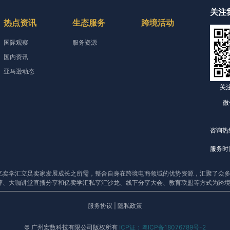
关注
热点资讯
生态服务
跨境活动
国际观察
服务资源
国内资讯
亚马逊动态
关
微
咨询热线
服务时间
亿卖学汇立足卖家发展成长之所需，整合自身在跨境电商领域的优势资源，汇聚了众多
荐、大咖讲堂直播分享和亿卖学汇私享汇沙龙、线下分享大会、教育联盟等方式为跨
服务协议
|
隐私政策
© 广州宏数科技有限公司版权所有
ICP证：粤ICP备18076789号-2