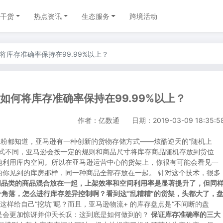
干货
热点资讯
生态服务
跨境活动
将库存准确率保持在99.99%以上？
如何将库存准确率保持在99.99%以上？
作者：亿数通
日期：2019-03-09 18:35:5
深粉都知道，亚马逊有一种创新的货物存储方式——炫酷逆天的“随机上
方式不同，亚马逊会按一定的规则和商品尺寸将库存商品随机存放到货位
地利用库内空间。所以在亚马逊运营中心的货架上，你很有可能会看见一
的你见到的库房那样，同一种商品全部存放在一起。 针对这个技术，很多
同品类的商品混合放在一起，上架效率和空间利用率是显著提升了，但同
个角落，怎么进行库存差异控制啊？看到这“乱糟糟”的货架，头都大了，
会这样给自己“挖坑”呢？而且，亚马逊物流+ 的库存盘点是“不间断的盘
是不是会更加惊讶并仰天长叹：这到底是如何做到的？
保证库存准确率的三大