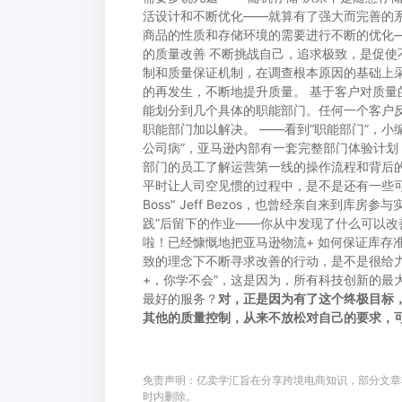
活设计和不断优化——就算有了强大而完善的
商品的性质和存储环境的需要进行不断的优化
的质量改善 不断挑战自己，追求极致，是促使
制和质量保证机制，在调查根本原因的基础上
的再发生，不断地提升质量。 基于客户对质
能划分到几个具体的职能部门。任何一个客户
职能部门加以解决。 ——看到“职能部门”，小
公司病”，亚马逊内部有一套完整部门体验计
部门的员工了解运营第一线的操作流程和背后的
平时让人司空见惯的过程中，是不是还有一些可
Boss" Jeff Bezos，也曾经亲自来到
践”后留下的作业——你从中发现了什么可以改
啦！已经慷慨地把亚马逊物流+ 如何保证库存
致的理念下不断寻求改善的行动，是不是很给
+，你学不会”，这是因为，所有科技创新的最
最好的服务？
对，正是因为有了这个终极目标
其他的质量控制，从来不放松对自己的要求，可以
免责声明：亿卖学汇旨在分享跨境电商知识，部分文章
时内删除。