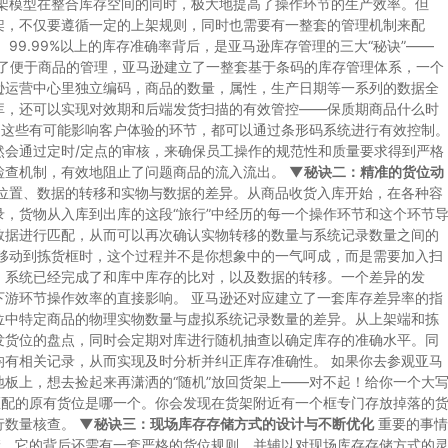
架模型在整合库存空间的同时，极大地提高了操作环节的生产效率。但
架，不仅要遵循一定的上架规则，同时也需要有一整套的管理机制来配
99.99%以上的库存准确率背后，是亚马逊库存管理的三大“秘诀”——
了便于商品的管理，亚马逊建立了一整套基于条码的库存管理体系，一个
逊运营中心里独立编码，商品的数量，属性，生产日期等一系列的数据全
库，还可以实现对效期和后端发货扫描的有效管控——保质期商品什么时
…这些有可能影响客户体验的环节，都可以通过条形码系统进行有效控制
然会通过定时/定点的审核，来确保员工操作的规范性和质量要求得到严格
检查机制，有效地阻止了问题商品的流入流出。
▼秘诀二：精准的货位动
位置、数据的转移和实物与数据的差异。从商品收货入库开始，在各种容
，货物从入库到出库的这段“旅行”中经历的每一个操作环节和这个环节
数据进行匹配，从而可以再次确认实物转移的数量与系统记录数量之间的
架移动到拣货框时，这个过程并不是你想象中的一气呵成，而是需要加入扫
，系统已经完成了和库中库存的比对，以及数据的转移。一个差异的发
下游环节操作效率的直接影响。 亚马逊还对应建立了一套库存差异率的指
位中特定商品的物理实物数量与虚拟系统记录数量的差异。从上架端和拣
发货位的盘点，同时会定期对库进行随机抽查以确定库存的准确水平。同
均有相关记录，从而实现及时分析并纠正库存准确性。 如果你去参观亚马
板上，想去捡起来再潇洒的“随机”放回货架上——对不起！给你一个大
匹配的原有货位是哪一个。你会发现在货架附近有一个框专门存放掉落的
行数量核查。
▼秘诀三：现场库存存储方式的设计与不断优化
重要的事情
储，它的背后还需有一套严格的货位规则，并辅以对现场库存存储方式的