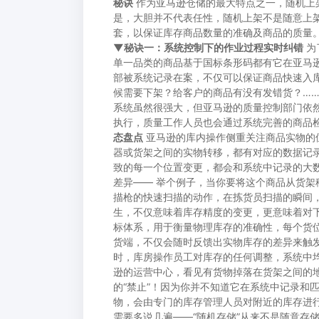
秘诀
作为亚马逊仓储的最大特点之一，随机上
是，大胆并不代表任性，随机上架不是随意上
套，以保证库存商品数量的准确及商品的质量。 
▼秘诀一：系统控制下的作业过程实时纠错
为
单一品类的商品基于国标条形码都有它在亚马
部被系统记录在案，不仅可以保证商品快速入
候需要下架？给客户的商品有没有发错货？…
系统虽然很强大，但亚马逊的质量控制部门依
执行，质量工作人员也会通过系统完善的商品
态盘点
亚马逊的库内操作侧重关注商品实物的
器或货架之间的实物转移，都有对应的数据记录
致的每一个位置变更，都会和系统中记录的大
差异—— 举个例子，当你要将这个商品从货
描枪的快速扫描的动作，在拣货员扫描的瞬间
生，不仅意味着库存精度的变更，更意味着对
标体系，用于衡量物理库存的准确性，每个货
货端，不仅会随时反馈出实物库存的差异来触
时，库房操作员工对库存的任何调整，系统中
逊的运营中心，看见有货物掉落在货架之间的地
的“禁止”！因为你并不知道它在系统中记录和
物，会由专门的库存管理人员对附近的库存进
需要多说几遍——“随机存储”从来不是随意存