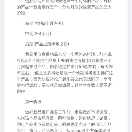
选好品之后首先我会选择一个对标的产品，对标
的产品一般会选择三个，分别对应我运营产品的三大
阶段：
前期(大约2个月左右)
中期(2-4个月)
后期(产品上架半年之后)
我是用自身推精品长期一个思路来推演，那些说
可以3个月就把产品推上去的我也清楚(因为我也三个
月推起来过产品，排名稳定在类目50名左右，每天25
单左右。)但是更多得还是以一个长期得考虑去推广这
个产品，因为快速得推广起来要么代表找到了一个有
潜力得爆款，要么就是拿钱砸，针对大多数人是不适
用得
第一阶段
做好新品推广准备工作前一定要做好市场调研，
包括该产品市场容量，同行价格，评价情况，销量，
同行产品卖点及痛点等，同时也要充分了解自己产品
卖点，痛点，产品贴入点。从listing各个方面体现出