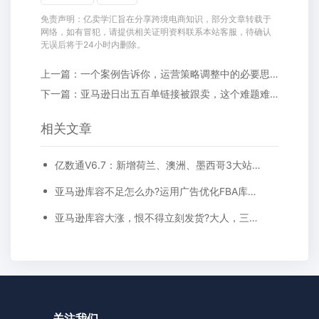
免责声明：亿卖学汇旨在分享跨境电商知识，部分文章转载于
网络，如有冒犯，请提供相关证明资料联系本站客服，待确认
无误后将于24小时内删除。
上一篇：一个案例告诉你，运营策略调整中的必要思考
下一篇：亚马逊日出五百单链接被跟卖，这个难题难倒无数卖家!
相关文章
亿数通V6.7：新增荷兰、澳洲、墨西哥3大站点，10余项广告功能优化...
亚马逊库容不足怎么办?运用广告优化FBA库存管理，合规高效提高库容量!
亚马逊库容大涨，恨不得立刻发货?大人，三思啊!
关注我们