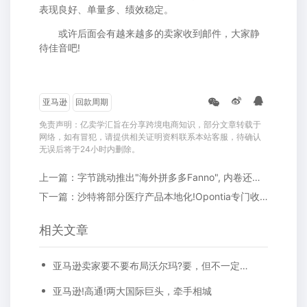
表现良好、单量多、绩效稳定。
或许后面会有越来越多的卖家收到邮件，大家静
待佳音吧!
亚马逊
回款周期
免责声明：亿卖学汇旨在分享跨境电商知识，部分文章转载于
网络，如有冒犯，请提供相关证明资料联系本站客服，待确认
无误后将于24小时内删除。
上一篇：字节跳动推出"海外拼多多Fanno", 内卷还是战略?
下一篇：沙特将部分医疗产品本地化!Opontia专门收购独立站，拿下4200万美元投资!
相关文章
亚马逊卖家要不要布局沃尔玛?要，但不一定成功
亚马逊!高通!两大国际巨头，牵手相城