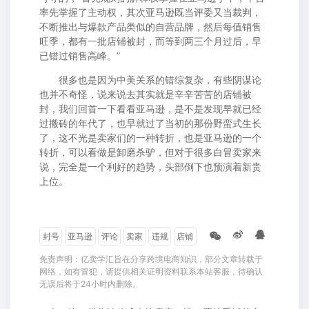
率先掌握了主动权，其次亚马逊既当评委又当裁判，
不断推出与爆款产品类似的自营品牌，然后每值销售
旺季，都有一批店铺被封，而等到两三个月过后，早
已错过销售高峰。”
很多也是因为中美关系的错综复杂，有些阴谋论
也并不奇怪，说来说去其实就是辛辛苦苦的店铺被
封，我们回首一下看看亚马逊，是不是发现早就已经
过搬砖的年代了，也早就过了当初的那份野蛮式生长
了，这不光是卖家们的一种转折，也是亚马逊的一个
转折，可以看做是卸磨杀驴，但对于很多白冒卖家来
说，完全是一个利好的趋势，头部倒下也预演着新贵
上位。
封号
亚马逊
评论
卖家
违规
店铺
免责声明：亿卖学汇旨在分享跨境电商知识，部分文章转载于
网络，如有冒犯，请提供相关证明资料联系本站客服，待确认
无误后将于24小时内删除。