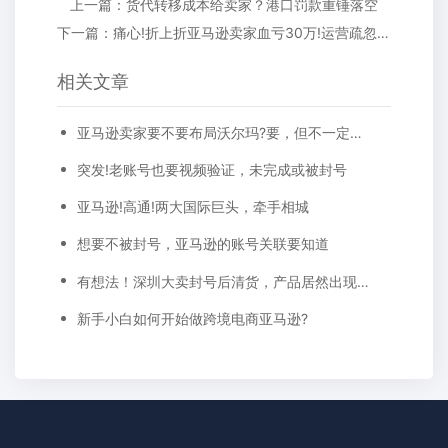
上一篇：货代转移成本给卖家？港口罚款重锤落空
下一篇：痛心!折上折亚马逊卖家血亏30万!运营疏忽倒贴6万...
相关文章
亚马逊卖家要不要布局沃尔玛?要，但不一定成功
突发!老账号也要视频验证，未完成或被封号
亚马逊!高通!两大国际巨头，牵手相城
想要不被封号，亚马逊的账号关联要知道
有想法！深圳大卖封号后清货，产品居然出现在娃娃机里！
新手小白如何开始做跨境电商亚马逊?