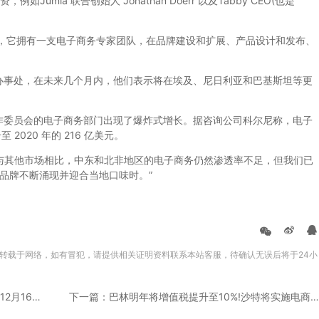
mia 联合创始人 Jonathan Doerr 以及Tabby CEO(也是
个月，它拥有一支电子商务专家团队，在品牌建设和扩展、产品设计和发布、
事处，在未来几个月内，他们表示将在埃及、尼日利亚和巴基斯坦等更
委员会的电子商务部门出现了爆炸式增长。据咨询公司科尔尼称，电子
 2020 年的 216 亿美元。
 表示：“与其他市场相比，中东和北非地区的电子商务仍然渗透率不足，但我们已
站品牌不断涌现并迎合当地口味时。”
转载于网络，如有冒犯，请提供相关证明资料联系本站客服，待确认无误后将于24小
上一篇：好消息！亚马逊回款周期缩短到3天！12月16号实行！
下一篇：巴林明年将增值税提升至10%!沙特将实施电商强制性要求!双十二是Noon成立三周年纪念日!