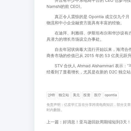
并且有不少中东电商平台的 CEO 也参与投资，例如Ju
Namshi的前 CEO)。
真正令人震惊的是 Opontia 成立仅九
物流和中小企业融资方面具有丰富的经验。
在迪拜、利雅得、伊斯坦布尔和华沙设有办
具潜力的增长市场设立办事处。
自去年冠状病毒大流行开始以来，海湾合作
商务市场的价值已从 2015 年的 53 亿美元跃升至
STV 合伙人 Ahmad Alshammari
经看到了显着增长，尤其是在新的 D2C 独立
沙特
独立站
美元
投资
医疗
opontia
免责声明：亿卖学汇旨在分享跨境电商知识，部分文章
时内删除。