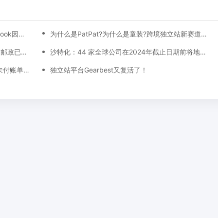
沙特邮政出台多项规定规范包裹运输!​Facebook因中东用户对品牌信任度下降而计划改名！
为什么是PatPat?为什么是童装?跨境独立站新赛道又现黑马
沙特海外仓增加致金属货架成本上涨!阿联酋邮政已为亚马逊递送150万个包裹!
沙特化：44 家全球公司在2024年截止日期前将地区总部迁至利雅得
优步与Careem称其在沙特面临一亿美元的未付账单!卡塔尔与欧盟签署全面航空运输协议
独立站平台Gearbest又复活了！