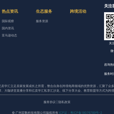
关注
热点资讯
生态服务
跨境活动
国际观察
服务资源
国内资讯
亚马逊动态
关
微
咨询热线
服务时间
亿卖学汇立足卖家发展成长之所需，整合自身在跨境电商领域的优势资源，汇聚了众多
荐、大咖讲堂直播分享和亿卖学汇私享汇沙龙、线下分享大会、教育联盟等方式为跨
服务协议
|
隐私政策
© 广州宏数科技有限公司版权所有
ICP证：粤ICP备18076789号-2