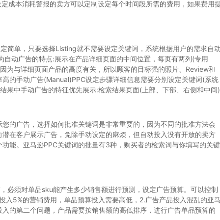
设定成本消耗警报的卖方可以定制设定每个时间段所需的费用，如果费用
的设定简单，只要选择Listing就不需要设定关键词，系统根据用户的需求自
为自动广告的特点:展示在产品详细页面的中间位置，每页有两列(专用
面都有)因为与详细页面产品的高度有关，所以顾客的目标强的照片、Review和
的手动广告(Manual)PPC设定步骤详细信息需要分别设定关键词(系统
索结果中手动广告的特征优先展示:检索结果页面(上部、下部、右侧和中间)
您的广告，选择如何批准关键词是非常重要的，因为不同的批准方法会
向潜在客户展示广告，免除手动设定的麻烦，但自动投入没有开放的卖方
功能。亚马逊PPC关键词的批量有3种，购买者的检索词与你填写的关键
，必须对单品sku能产生多少销售额进行预测，设定广告预算。可以控制
投入5%的营销费用，单品预算投入需要高低，2.广告产品投入混乱的亚
投入的第二个问题，产品需要按销售额的高低排序，进行广告单品预算的