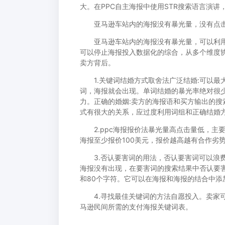
大。在PPC自主海报中使用STR搜索语言演
亚马逊车站内的海报没有暴光量，没有点击
亚马逊车站内的海报没有暴光量，可以利用三
可以停止海报投入数据化的综合，从多个维度协
卖方背后。
1.关键词结婚方式取舍法广泛结婚:可以最
词，海报就会出现。单词结婚的暴光率绝对很
力。正确的婚姻:卖方的海报语和买方输出的
式有很大的关系，应过度利用词组和正确结婚
2.ppc海报报价法暴光量高点击量低，主
海报至少报价100美元，报价越高越有合作劣
3.否认要害词的用法，否认要害词可以浪费
海报没有出现，在要害词的搜索结果中否认要害
和80个字符。它可以在海报和海报的结合中添
4.寻找最佳关键词的方法自愿投入。卖家可以在Selle
马逊民间所需的支付海报关键词表。