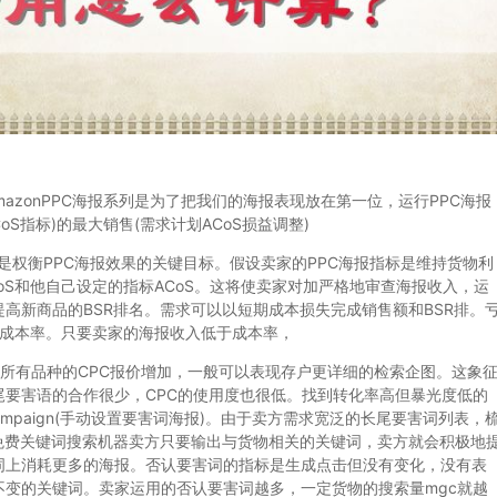
zonPPC海报系列是为了把我们的海报表现放在第一位，运行PPC海报
S指标)的最大销售(需求计划ACoS损益调整)
)是权衡PPC海报效果的关键目标。假设卖家的PPC海报指标是维持货物利
oS和他自己设定的指标ACoS。这将使卖家对加严格地审查海报收入，运
提高新商品的BSR排名。需求可以以短期成本损失完成销售额和BSR排。
的成本率。只要卖家的海报收入低于成本率，
有品种的CPC报价增加，一般可以表现存户更详细的检索企图。这象
要害语的合作很少，CPC的使用度也很低。找到转化率高但暴光度低的
ampaign(手动设置要害词海报)。由于卖方需求宽泛的长尾要害词列表，
免费关键词搜索机器卖方只要输出与货物相关的关键词，卖方就会积极地
词上消耗更多的海报。否认要害词的指标是生成点击但没有变化，没有表
变的关键词。卖家运用的否认要害词越多，一定货物的搜索量mgc就越