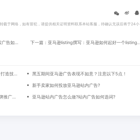
转载于网络，如有冒犯，请提供相关证明资料联系本站客服，待确认无误后将于24小
上一篇：亚马逊站内广告运营：亚马逊头条搜索广告如何设置?
下一篇：亚马逊listing撰写：亚马逊如何起好一个li
【万字总结】从0-30天，每一天亚马逊广告打造技巧真实案例细节分享
黑五期间亚马逊广告表现不如意？注意以下5点！
】
新手卖家如何投放亚马逊站内广告?
亚马逊广告位的具体展示位置最新调整，品牌推广、展示型推广、商品推广广告位详细位置示例
亚马逊站内广告怎么做?站内广告如何选词?