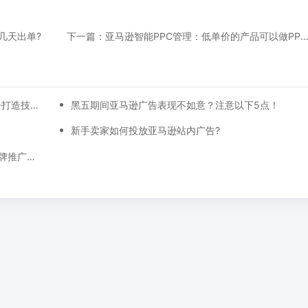
几天出单?
下一篇：亚马逊智能PPC管理：低单价的产品可以做PPC广告
【万字总结】从0-30天，每一天亚马逊广告打造技巧真实案例细节分享
黑五期间亚马逊广告表现不如意？注意以下5点！
】
新手卖家如何投放亚马逊站内广告?
亚马逊广告位的具体展示位置最新调整，品牌推广、展示型推广、商品推广广告位详细位置示例