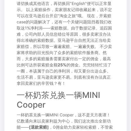
请切换成其他语言，再切换回"English"便可以正常显
示。 以上索赔操作，卖家朋友记得收藏起来，说不定
可以在亚马逊后台开启"淘金之旅"哦。 现在，开索赔
case的问题解决了，还有一个关键问题阻挡着我们收
取这1%净利润——索赔数据。由于数据记录、追踪困
难，公司内部人员信息错位等原因，很多卖家没办法
得出准确的索赔数据。亚马逊平台自然无法正当给卖
家赔偿，所以导致一遍遍索赔、一遍遍失败。 不少卖
家将求助的目光投向了众多的索赔软件服务商。然
而，大多的索赔服务需要卖家付出一定的佣金，最高
比例可达所获索赔金额
25%
的佣金。兜兜转转忙活了
一圈，本该属于自己的净利润，却又要分出这么多。
生活不易，亚马逊卖家更不易。到底有没有办法真正
拿回卖家们的辛苦钱？有！
一杯奶茶兑换一辆MINI
Cooper
一杯奶茶兑换一辆MINI Cooper，这不是天方夜谭！
亿数通向来以卖家利益为中心，我们这次推出全新功
能——
[退款索赔]
，0佣金助力卖家轻松索赔，不管索