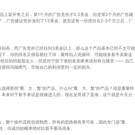
上架开售之后，第1个月的广告竞价才0.5美金，但是第2个月的广告建
，广告建议竞价涨到了1.5美金。甚至还有一些类目在2-3个月之后，广
别高，而广告竞价已经拉到3美金以上，那么这个产品基本已经不太可能
况下，你的排名又很容易往下掉，最终陷入死循环。可能很多新手卖家这
，然后拍拍屁股走人；但是对于留下来的老卖家来说却有点痛苦 —— 自己
目搅得乌烟瘴气，导致自己的利润受到一定的损失。
择那些“重、大、繁”的产品。什么叫“重、大、繁”的产品？就是重量特
，本来对于新手来说是很难进入的，现在反而成了蓝海，这个就是今天分
整个操作流程也很熟悉，所有的思路都有章可依，因此专门选“重、
能性，但成功的概率绝对比新手要高得多。