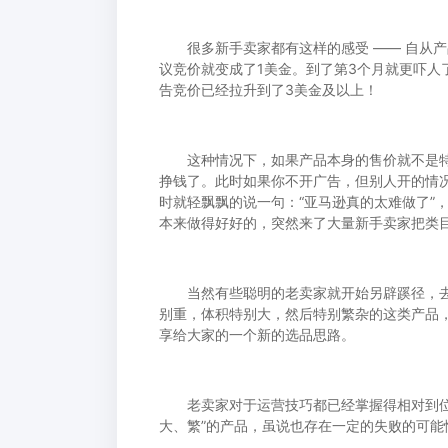
很多新手卖家都有这样的感受 —— 自从产品
议竞价就变成了1美金。到了第3个月就更吓人了
告竞价已经拉升到了3美金及以上！
这种情况下，如果产品本身的售价就不是特
挣钱了。此时如果你不开广告，但别人开的情
时就轻飘飘的说一句：“亚马逊真的太难做了”
本来做得好好的，突然来了大量新手卖家把类
当然有些聪明的老卖家就开始另辟蹊径，去选
别重，体积特别大，然后特别繁杂的这类产品
享给大家的一个新的选品思路。
老卖家对于运营技巧都已经掌握得相对到位，
大、繁”的产品，虽说也存在一定的失败的可