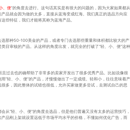
小、便
”的角度去进行。这句话其实是有很大的问题的，因为大家如果都
的产品就会因为做的太多，直接从蓝海变成红海。我们真正的选品方向应
有这些特征，我们才能将其称为蓝海产品。
那种50-100美金的产品，或者专门去选那些重量和体积都比较大的产
类目审核的产品。从这样的角度出发，就完全的打破了“轻、小、便”这
而且过去也的确帮助了非常多的卖家开发出了很多优秀产品。比如说像很
用“轻、小、便”的产品，才慢慢做出了一定成绩。轻和小，往往意味着
低很多，因此整体的试错也很低，允许买家做更多尝试，去测试自己的思
从“轻、小、便”的角度去选品，但是他们普遍又没有太多的运营技巧
如产品刚上架就设置远低于市场平均水平的价格，不懂如何优化广告，而