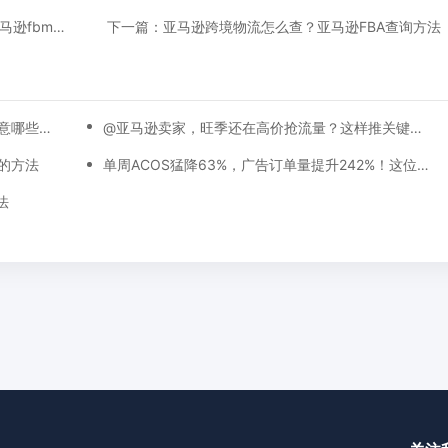
上一篇：亚马逊自发货和fba有什么不同，做亚马逊fbm怎么发货
下一篇：亚马逊跨境物流怎么查？亚马逊FBA查询方法
亚马逊新品如何推？亚马逊推广新品需要注意哪些问题？
@亚马逊卖家，旺季还在高价抢流量？这样推关键词排名有奇效！
的方法
单周ACOS猛降63%，广告订单量提升242%！这位卖家是如何做到的？
法