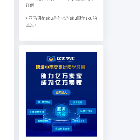
详解
从
亚马逊fnsku是什么?(sku跟fnsku的
区别)
种
产
，