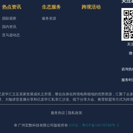
关注
热点资讯
生态服务
跨境活动
国际观察
服务资源
国内资讯
亚马逊动态
关
微
咨询热线
服务时间
亿卖学汇立足卖家发展成长之所需，整合自身在跨境电商领域的优势资源，汇聚了众多
荐、大咖讲堂直播分享和亿卖学汇私享汇沙龙、线下分享大会、教育联盟等方式为跨
服务协议
|
隐私政策
© 广州宏数科技有限公司版权所有
ICP证：粤ICP备18076789号-2