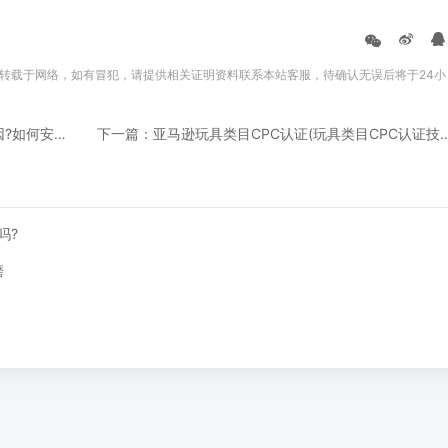
转载于网络，如有冒犯，请提供相关证明资料联系本站客服，待确认无误后将于24小
上一篇：亚马逊提现导致银行卡冻结是什么原因?如何安全回款？
下一篇：亚马逊玩具类目CPC认证(玩具类
吗?
磨