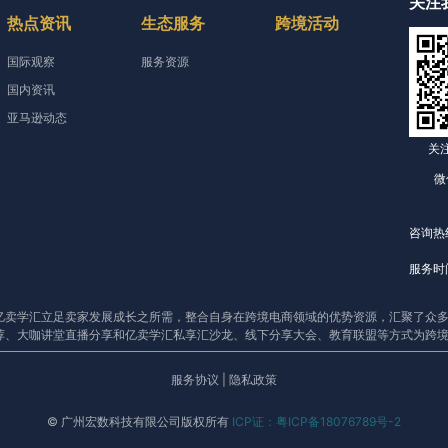
关注
热点资讯
生态服务
跨境活动
国际观察
服务资源
国内资讯
亚马逊动态
关
微
咨询热线
服务时间
亿卖学汇立足卖家发展成长之所需，整合自身在跨境电商领域的优势资源，汇聚了众多
荐、大咖讲堂直播分享和亿卖学汇私享汇沙龙、线下分享大会、教育联盟等方式为跨
服务协议
|
隐私政策
© 广州宏数科技有限公司版权所有
ICP证：粤ICP备18076789号-2