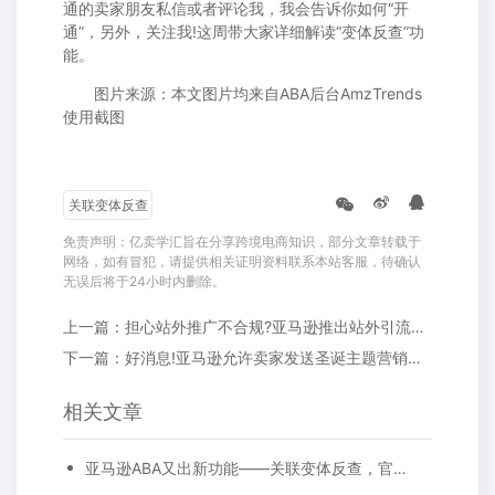
通的卖家朋友私信或者评论我，我会告诉你如何“开
通”，另外，关注我!这周带大家详细解读“变体反查”功
能。
图片来源：本文图片均来自ABA后台AmzTrends
使用截图
关联变体反查
免责声明：亿卖学汇旨在分享跨境电商知识，部分文章转载于
网络，如有冒犯，请提供相关证明资料联系本站客服，待确认
无误后将于24小时内删除。
上一篇：担心站外推广不合规?亚马逊推出站外引流奖励计划
下一篇：好消息!亚马逊允许卖家发送圣诞主题营销邮件，赶紧用起来
相关文章
亚马逊ABA又出新功能——关联变体反查，官方数据就是靠谱!