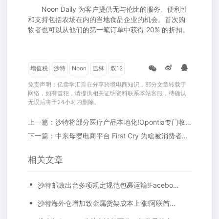
Noon Daily 为客户提供无与伦比的服务、便利性
和支持包括农场在内的当地食品企业的机会。首次购
物者也可以从他们的第一笔订单中获得 20% 的折扣。
增值税
沙特
Noon
巴林
双12
免责声明：亿卖学汇旨在分享跨境电商知识，部分文章转载于
网络，如有冒犯，请提供相关证明资料联系本站客服，待确认
无误后将于24小时内删除。
上一篇：沙特将部分医疗产品本地化!Opontia专门收购独立站，拿下4200万美元投资!
下一篇：中东母婴电商平台 First Cry 为啥被消费者爆刷差评?
相关文章
沙特邮政出台多项规定规范包裹运输!​Facebook因中东用户对品牌信任度下降而计划改名！
沙特海外仓增加致金属货架成本上涨!阿联酋邮政已为亚马逊递送150万个包裹!