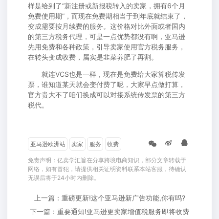
样是给到了“新注册或新报税转入的卖家，拥有6个月
免费使用期”，而现在免费期相当于到年底就结束了，
变成需要按月续费的服务。这价格对比外面或者国内
的第三方税务代理，可是一点优势都没有啊，亚马逊
先用免费和各种政策，引导卖家使用官方税务服务，
在转头变成收费，属实是韭菜养肥了再割。
就连VCS也是一样，现在是免费给大家算税传发
票，谁知道某天就会变付费了呢，大家早点做打算，
官方贵大不了咱们换成可以对接系统传发票的第三方
税代。
亚马逊欧洲站
卖家
服务
收费
免责声明：亿卖学汇旨在分享跨境电商知识，部分文章转载于
网络，如有冒犯，请提供相关证明资料联系本站客服，待确认
无误后将于24小时内删除。
上一篇：重磅更新!这个亚马逊新广告功能,你有吗?
下一篇：重要通知!亚马逊更卖家增值税服务即将收费