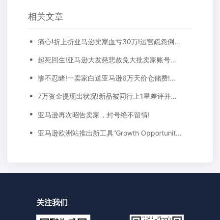
相关文章
痛心!折上折亚马逊卖家血亏30万!运营疏忽倒贴6万...
起死回生!亚马逊大发慈悲赦免大批卖家账号，严查之风将停歇?
惨不忍睹!一卖家白送亚马逊6万天价仓储费!亚马逊卖家集体泪崩，扣费高达60万....
7万资金提现出状况!新品被同行上1星差评并置顶...
亚马逊再次昭告卖家，封号绝不留情!
亚马逊欧洲站推出新工具“Growth Opportunities”
关注我们