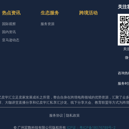
关注
热点资讯
生态服务
跨境活动
国际观察
服务资源
国内资讯
亚马逊动态
关
微
咨询热线
服务时间
亿卖学汇立足卖家发展成长之所需，整合自身在跨境电商领域的优势资源，汇聚了众多
荐、大咖讲堂直播分享和亿卖学汇私享汇沙龙、线下分享大会、教育联盟等方式为跨
服务协议
|
隐私政策
© 广州宏数科技有限公司版权所有
ICP证：粤ICP备18076789号-2