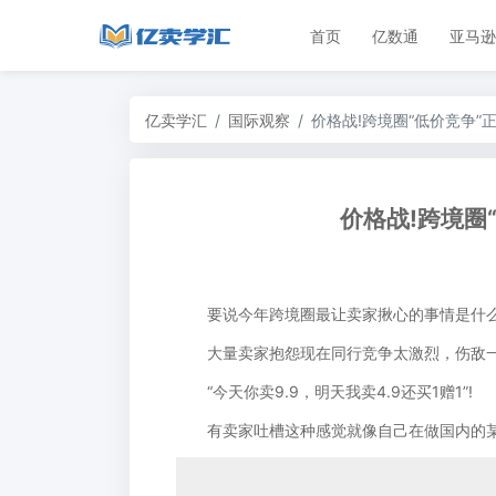
首页
亿数通
亚马逊
亿卖学汇
国际观察
价格战!跨境圈“低价竞争”
价格战!跨境圈
要说今年跨境圈最让卖家揪心的事情是什么
大量卖家抱怨现在同行竞争太激烈，伤敌一
“今天你卖9.9，明天我卖4.9还买1赠1”!
有卖家吐槽这种感觉就像自己在做国内的某