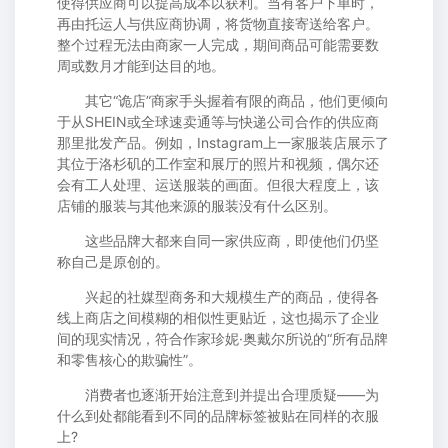
使得供应商可以提高成本以获利。当有客户下单时，
再由托运人与供应商协调，将货物直接寄送给客户。
整个过程无法由商家一人完成，期间商品可能需要数
周或数月才能到达目的地。
其它“诡店”商家手头握着有限的商品，他们更倾向
于从SHEIN或全球速卖通等与快递公司合作的供应商
那里批发产品。例如，Instagram上一家服装店展示了
其位于洛杉矶的工作室和展厅的照片和视频，偶尔还
会有工人处理、运送服装的画面。但很大程度上，该
店铺的服装与其他来源的服装没有什么区别。
这些品牌大都来自同一家供应商，即使他们仍坚
称自己是原创的。
兴起的社媒型商务和大规模生产的商品，使得各
线上商店之间模糊的相似性更贴近，这也揭示了企业
间的现实情况，符合作家珍妮·奥戴尔所说的“所有品牌
和零售核心的欺骗性”。
消费者也逐渐开始注意到并提出合理质疑——为
什么到处都能看到不同的品牌标签被贴在同样的衣服
上?