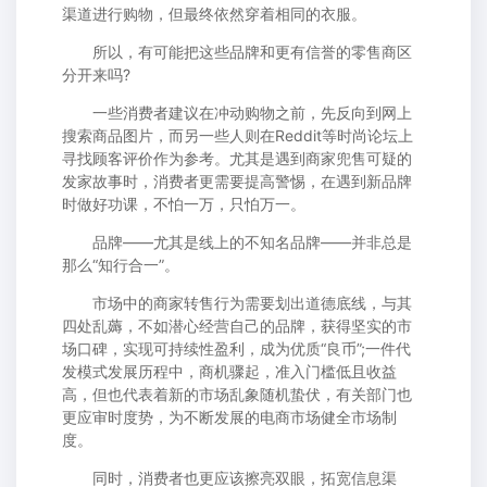
渠道进行购物，但最终依然穿着相同的衣服。
所以，有可能把这些品牌和更有信誉的零售商区
分开来吗?
一些消费者建议在冲动购物之前，先反向到网上
搜索商品图片，而另一些人则在Reddit等时尚论坛上
寻找顾客评价作为参考。尤其是遇到商家兜售可疑的
发家故事时，消费者更需要提高警惕，在遇到新品牌
时做好功课，不怕一万，只怕万一。
品牌——尤其是线上的不知名品牌——并非总是
那么“知行合一”。
市场中的商家转售行为需要划出道德底线，与其
四处乱薅，不如潜心经营自己的品牌，获得坚实的市
场口碑，实现可持续性盈利，成为优质“良币”;一件代
发模式发展历程中，商机骤起，准入门槛低且收益
高，但也代表着新的市场乱象随机蛰伏，有关部门也
更应审时度势，为不断发展的电商市场健全市场制
度。
同时，消费者也更应该擦亮双眼，拓宽信息渠