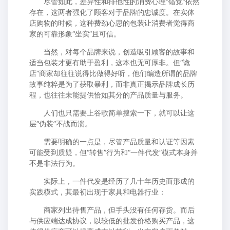
尽管如此，差异性和排他性的消费心理“错觉”依然
存在，这两者强化了顾客对于品牌的忠诚度。在实体
店购物的时候，这种费劲心思的包装让消费者觉得商
家的可靠形象“坐实”且可信。
当然，对每个品牌来说，创造吸引顾客的故事和
适当包装才更有助于盈利，这本也无可厚非。但“诡
店”商家却往往说得比做得好听，他们编造所谓的品牌
故事纯粹是为了获取暴利，而非真正揭示品牌成长历
程，也往往未能提供恰如其分的产品质量与服务。
人们也只需要上谷歌简单搜索一下，就可以让这
层“伪装”不战而溃。
需要明确的一点是，尽管产品质量和认证等因素
可能受到质疑，但“转售”行为和“一件代发”模式本身并
不是非法行为。
实际上，一件代发是经历了几十年历史而形成的
实践模式，其最初出现于家具和电器行业：
商家列出待售产品，但手头没有任何存货。而后
与供应端达成协议，以较低的批发价格购买产品，这