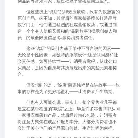
创品牌等常规商家，通过社媒平台搭建商业生态。
但这些线上“诡店”品牌效应疲软，只有为数寥寥的
原创产品。殊不知，其背后的商家都很擅长打造品牌
数字门面：他们通过猛烈的社媒营销攻势，或通过制
造一个个令人信服又模糊的“品牌故事”(揭示创始人和
员工的最低限度信息)以赢得消费者信任。
这些“诡店”的吸引力基于某种不可言说的因素——
无论是个性因素，如独特的服装设计;还是认同感和社
会责任感，如可持续性——让消费者觉得，从此处购
买商品，是因为自身与其所展现出来的某些元素相契
合。
但没想到的是，“诡店”商家纯粹是在讲故事——故
事的存在是为了更好地盈利——让消费者产生错觉。
但也有人可能会说，事实上，整个零售业几乎都
建立在某种程度的“欺骗”之上。毕竟许多零售商都从同
一家供应商采购产品，然后经过精心包装，让消费者
将注意力聚焦在成品和服务本身。大部分消费者也不
会过于关心他们的产品源自何处、生产过程为何样。