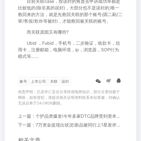
目前关联case，按误封的角度去申诉成功率都是
比较低的(除非真的误封)，大部分也不是误封的;唯一
救回来的方法，就是先救回关联的那个账号(因二刷/二
审/售假/欺诈等被封)，才能救回被关联的账号。
而关联原因又有哪些?
Ubid ，Fubid，手机号，二步验证，收款卡，信
用卡，注册邮箱，电脑环境，ip，浏览器，SOP行为
模式等……
账号
上市公司
关联
误封
免责声明：亿卖学汇旨在分享跨境电商知识，部分文章转载于
网络，如有冒犯，请提供相关证明资料联系本站客服，待确认
无误后将于24小时内删除。
上一篇：个护品类爆发!今年多家DTC品牌受到资本关注
下一篇：7万资金提现出状况!新品被同行上1星差评并置顶...
相关文章