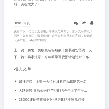
惑，实在太大了!
BSR
耳机
免责声明：亿卖学汇旨在分享跨境电商知识，部分文章转载于
网络，如有冒犯，请提供相关证明资料联系本站客服，待确认
无误后将于24小时内删除。
上一篇：突发！美线集装箱船数十集装箱货坠海，又接连起火，损失扩大……你的货，可能没了
下一篇：卖家注意！今年旺季退货预计超过1500亿美元，简单4招解决退货“燃眉之急”！
相关文章
超神链接！上架一天位列耳机产品BSR第一名
大跌眼镜!亚马逊医疗产品BSR今年上半年竟然亏损了
28000评论链接被封!亚马逊BSR卖家竟然被这种黑科技攻击