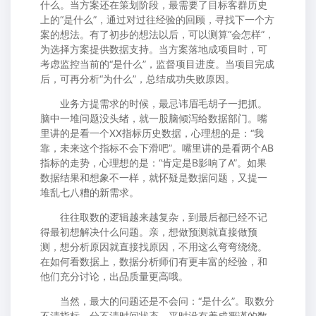
什么。当方案还在策划阶段，最需要了目标客群历史
上的“是什么”，通过对过往经验的回顾，寻找下一个方
案的想法。有了初步的想法以后，可以测算“会怎样”，
为选择方案提供数据支持。当方案落地成项目时，可
考虑监控当前的“是什么”，监督项目进度。当项目完成
后，可再分析“为什么”，总结成功失败原因。
业务方提需求的时候，最忌讳眉毛胡子一把抓。
脑中一堆问题没头绪，就一股脑倾泻给数据部门。嘴
里讲的是看一个XX指标历史数据，心理想的是：“我
靠，未来这个指标不会下滑吧”。嘴里讲的是看两个AB
指标的走势，心理想的是：“肯定是B影响了A”。如果
数据结果和想象不一样，就怀疑是数据问题，又提一
堆乱七八糟的新需求。
往往取数的逻辑越来越复杂，到最后都已经不记
得最初想解决什么问题。亲，想做预测就直接做预
测，想分析原因就直接找原因，不用这么弯弯绕绕。
在如何看数据上，数据分析师们有更丰富的经验，和
他们充分讨论，出品质量更高哦。
当然，最大的问题还是不会问：“是什么”。取数分
不清指标，分不清时间状态。平时没有养成严谨的数