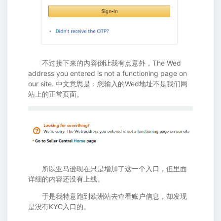
不过接下来的内容倒让我有点意外，The Wed
address you entered is not a functioning page on
our site. 中文意思是：您输入的Wed地址不是我们网
站上的正常页面。
所以亚马逊现在只是增加了这一个入口，但里面
详细的内容还没有上线。
于是我特意跑到欧洲站去查看账户信息，却发现
是没有KYC入口的。