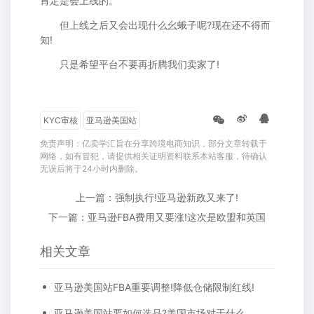
肯定是会上线的。
但上线之后又会出现什么幺蛾子呢?现在还不得而
知!
只是希望平台不要再折腾我们卖家了!
KYC审核
亚马逊美国站
免责声明：亿卖学汇旨在分享跨境电商知识，部分文章转载于
网络，如有冒犯，请提供相关证明资料联系本站客服，待确认
无误后将于24小时内删除。
上一篇：强制执行!亚马逊新政又来了!
下一篇：亚马逊FBA费用又要涨!这次是欧盟和英国
相关文章
亚马逊美国站FBA重要调整!降低仓储限制红线!
亚马逊美国站要如何选品?美国市场对于什么产品感兴趣?