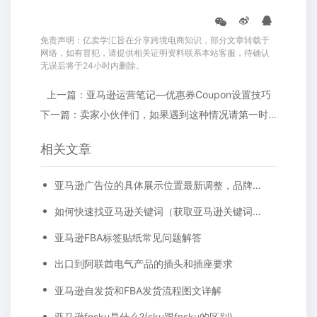
免责声明：亿卖学汇旨在分享跨境电商知识，部分文章转载于
网络，如有冒犯，请提供相关证明资料联系本站客服，待确认
无误后将于24小时内删除。
上一篇：亚马逊运营笔记—优惠券Coupon设置技巧
下一篇：卖家小伙伴们，如果遇到这种情况请第一时间投诉!
相关文章
亚马逊广告位的具体展示位置最新调整，品牌推广、展示型推广、商品推广广告位详细位置示例
如何快速找亚马逊关键词（获取亚马逊关键词五个方法）
亚马逊FBA标签贴纸常见问题解答
出口到阿联酋电气产品的插头和插座要求
亚马逊自发货和FBA发货流程图文详解
亚马逊fnsku是什么?(sku跟fnsku的区别)