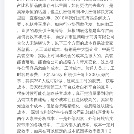
占比和新品的库存占比里面，如何更优的去库存，是
卖家永恒的话题，也是供应链筹划和供应链解决方案
里面一直要做的事。2018年我们发现有很多解决方
案，包括共享库存、如何行业协同做代发、如何做工
厂直发的源头供应链等等。归根到底这都是库存层面
如何要效率和成本。 而深圳市星商电子商务有限公司
合伙人宋洪晓认为，以下三个方面的成本容易被卖家
所忽视： 人工试错成本。特别是中大型企业，中高层
高管空降，实际上时间和机会的成本是很大的。高管
能否落地、能否给公司的战略方向带来变化，这是很
多公司容易忽略的成本。 工时成本。普通人员上，工
时容易浪费。正如Jacky 所说供应链上300人做的
事，其实250人也可以做，这就是工时的浪费。 获客
成本。卖家都运营第三方平台或者自有平台的账号，
很多时候可能会忽略获客成本，真正把流量带到你的
店铺或者自建站，这个成本往往是比较高的。卖家都
知道这个成本，但是会忽略精细化，会忽略这块隐性
成本。 深圳市利朗达科技有限公司副总裁张喜龙则从
两个因素来分析成本：一是外部因素，外部环境给卖
家带来的各项成本。 二是内部人的成本。成本一定对
应效率，如果在可以框定的成本范围将效率提升1-2