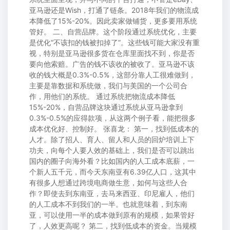
亚马逊还是Wish，打通了链条。2018年我们的物流成
本降低了15%-20%。因此卖家做铺货，更多要用系统
管好。 二、自营品牌。这个阶段通过系统优化，主要
是优化“不该扣的钱被扣掉了”。这些钱可能大家没有重
视，特别是亚马逊很多货在仓库里面找不到，你是否
要向他索赔。广告的钱不该收的被收了。亚马逊不该
收的钱大概是0.3%-0.5%，这部分靠人工很难做到，
主要是靠数据和系统做，我们与美国的一个公司合
作，用他们的系统。 通过系统把物流成本降低
15%-20%，自营品牌这块通过系统从亚马逊拿到
0.3%-0.5%的应得款项，从这两个例子看，能把很多
成本优化好、控制好。 张喜龙： 第一，找到低成本的
人才。除了招人、育人、留人和人员的回炉培训上下
功夫，向每个人要人效的基础上，我们是否可以跳出
国内的圈子向海外看？比如国内的人工成本底薪，一
个新人五千元，而今天东南亚有6.39亿人口，这其中
有很多人想通过跨境电商做生意，如何与这些人合
作？即使去到东南亚，去马来西亚、印尼雇人，他们
的人工成本不到我们的一半。也就意味着，到东南
亚，可以使用一半的成本做到原有的规模，如果管好
了，人效更高呢？ 第二，找到低成本的资金。当规模