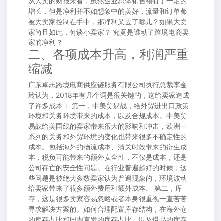
从大卖的财报来看，虽然企业总体销售额有了一定的
增长，但是净利并不如想象中的美好，流量和订单都
被大卖家控制在手中，那净利又去了哪儿？如果大卖
家尚且如此，何谈小卖家？ 究竟是谁动了跨境电商卖
家的净利？
二、各项成本升高，利润严重
缩减
广东卓志跨境电商供应链服务有限公司执行总裁李金
玲认为，2018年有几个词是很关键的，这给卖家造成
了许多成本： 第一，中美贸易战，给外贸进出口政策
环境和关务环境带来的成本，以及合规成本。中美贸
易战给美国线的卖家带来很大的影响和冲击，欧洲一
系列的关务和外贸环境的变化也带来很多不确定性的
成本。包括海外的物流成本、清关时效带来的衍生成
本，税负可能带来的额外安全性，不仅是成本，还是
公司存亡的安全性问题。在行业普遍趋好的时候，这
些问题是被绝大多数卖家认为普遍现象的，环境波动
给卖家带来了很多额外费用和额外成本。 第二，库
存，这是很多卖家容易忽略或者本身很重视一直苦苦
寻求解决方案的。如何合理配置库存结构，在海外仓
的库存占比和国内直发的库存占比，以及爆品的库存