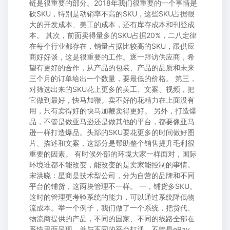
链是很重要的部分。2018年我们很重要的一个事情是
砍SKU，特别是动销率不高的SKU，这些SKU占据很
大的开发成本、美工的成本，还有库存成本和刊登成
本。 其次，前面卖得量多的SKU占据20%，二八定律
在每个行业都存在，销量占据比较高的SKU，跟供应
商好好谈，这是很重要的工作。逐一拜访供应商，希
望有更好的合作，从产品的包装、产品的品质和未来
三个月的订单给出一个数量，要最低的价格。 第三，
对筛选出来的SKU花上更多的美工、文案、视频，把
它做到最好，快马加鞭。卖不好的花精力在上面没有
用，只有卖得好的快马加鞭卖得更好。 另外，打造爆
品，不管是做亚马逊还是做其他的平台，都要像亚马
逊一样打造爆品。头部的SKU要花更多的时间做好图
片、描述和文案，这部分是帮助整个销售提升毛利很
重要的因素。 有时候外部的环境大家一样面对，国际
环境谁都不能改变，能改变的是卖家能控制的事情。
宋洪晓：星商是技术型公司，分为自营的品牌和不同
平台的铺货，这两块管理不一样。 一，铺货多SKU。
这时的管理更考验系统的能力，可以通过系统降低物
流成本。举一个例子，我们做了一个系统，把货代、
物流商提供的产品，不同的国家、不同的线路全部在
系统里面呈现，并与不同的平台打通，不管是eBay、