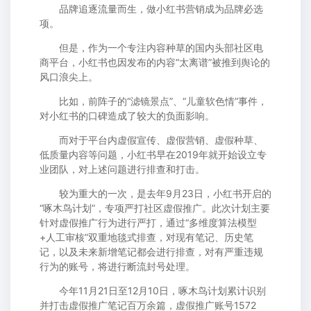
品牌追逐流量而生，做小红书营销成为品牌必选
项。
但是，作为一个专注内容种草的国内头部社区电
商平台，小红书也因发布的内容“太离谱”被推到舆论的
风口浪尖上。
比如，前阵子的“滤镜景点”、“儿童软色情”事件，
对小红书的口碑造成了较大的负面影响。
而对于平台内虚假宣传、虚假营销、虚假种草、
低质量内容等问题，小红书早在2019年就开始设立专
业团队，对上述问题进行排查和打击。
较为重大的一次，是去年9月23日，小红书开启的
“啄木鸟计划”，专项严打社区虚假推广。此次计划主要
针对虚假推广行为进行严打，通过“多维度算法模型
+人工审核”双重地毯式排查，对现有笔记、历史笔
记，以及未来新增笔记都会进行排查，对有严重违规
行为的账号，将进行断流封号处理。
今年11月21日至12月10日，啄木鸟计划累计识别
并打击虚假推广笔记百万余篇，虚假推广账号1572