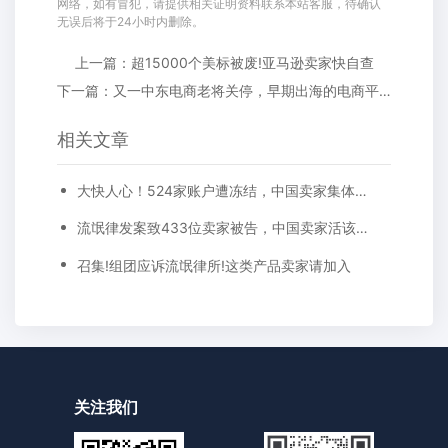
网络，如有冒犯，请提供相关证明资料联系本站客服，待确认
无误后将于24小时内删除。
上一篇：超15000个美标被废!亚马逊卖家快自查
下一篇：又一中东电商老将关停，早期出海的电商平台咋回事?
相关文章
大快人心！524家账户遭冻结，中国卖家集体应诉，黑律所怂了...
流氓律发案致433位卖家被告，中国卖家活该被收割？
召集!组团应诉流氓律所!这类产品卖家请加入
关注我们