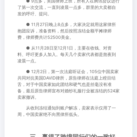
● 9点多，美国律师上班，所有人在腾讯会议进行
了第一次交流，一直到凌晨一点多，群里的大卖都自
发的呼吁、提问。
● 11月27日晚上8点多，大家决定就用这家律所
抱团应诉，准备资料，然后按照冻结金额平摊律师
费，律师费共计52500美金。
● 从11月28日至12月1日，主要在收钱、对资
料、呼吁更多人加入。每天几个卖家代表都是熬夜到
凌晨一点。
● 12月2日，第一次法庭听证会，105位中国卖家
共同对抗美国DAVID律所，原告律师在法庭上瞠目结
舌，对于中国卖家如此团结和硬气也是丝毫没有准
备，最后原告律师宣布对婚纱礼服行业被冻结的524家
卖家撤诉。
从收到冻结通知到账户解冻，卖家表示仅用了一
周，中国卖家绝不向黑律所低头。
三、赢得了跨境同行们的一致好