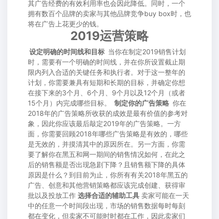
其广告经费的有效利用率也会因此降低。同时，一个
拥有数百个品牌的卖家与其他品牌竞争buy box时，也
将在广告上花更少的钱。
2019运营策略
设定明确的时间线和目标
当你在制定2019销售计划
时，需要有一个明确的时间线，并在你所设置截止期
限内列入合适的关键任务和执行者。对于这一整年的
计划，你需要兼具有短期和长期的目标，并确定你想
在接下来的3个月、6个月、9个月以及12个月（或者
15个月）内完成哪些目标。
制定你的广告策略
你在
2018年的广告策略所收获的成效是最有价值的参考对
象，因此你应该最后敲定2019年的广告策略。一方
面，你需要回顾2018年哪些广告策略是有效的，哪些
是无效的，并摸清其中的原因所在。另一方面，你需
要了解你在黑五和网一期间的销售情况如何，在此之
后的销售额是否出现急剧下降？且销售额下降的具体
原因是什么？到目前为止，你所有有关2018年黑五的
广告、创意和其他营销策略都应该完成创建、获得审
批以及投放工作
选择合适的辅助工具
卖家可能在一天
中的任意一个时间段出现，市场的销售数据每时每刻
都在变化，但卖家不可能时时都在工作，因此卖家们