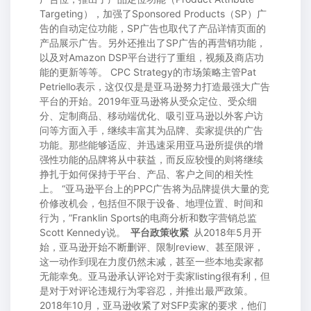
Targeting），加强了Sponsored Products（SP）广
告的自动定位功能，SP广告也取代了产品详情页面的
产品展示广告。另外还推出了SP广告的再营销功能，
以及对Amazon DSP平台进行了重组，视频及商店功
能的更新等等。 CPC Strategy的市场策略主管Pat
Petriello表示，这仅仅是是亚马逊努力打造最强大广告
平台的开始。2019年亚马逊将从受众定位、受众细
分、定制商品、移动端优化、吸引亚马逊以外客户访
问等方面入手，继续丰富其为品牌、卖家提供的广告
功能。那些能够适应、并迅速采用亚马逊所提供的增
强性功能的品牌将从中获益，而反应较慢的则将继续
挣扎于如何保持于平台、产品、客户之间的相关性
上。 “亚马逊平台上的PPC广告将为品牌提供大量的竞
价修改机会，包括但不限于设备、地理位置、时间和
行为，”Franklin Sports的电商分析和数字营销总监
Scott Kennedy说。
平台政策收紧
从2018年5月开
始，亚马逊开始不断删评、限制review、甚至限评，
这一动作到现在力度仍然未减，甚至一些本地卖家都
无能幸免。亚马逊承认评论对于卖家listing很有利，但
是对于对评论违规行为零容忍，并推出最严政策。
2018年10月，亚马逊收紧了对SFP卖家的要求，他们