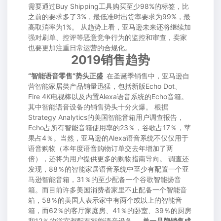
需要通过Buy Shipping工具购买至少98%的标签，比
之前的要求多了3%，最低准时出货率要求为99%，最
高取消率为1%。 从趋势上看，亚马逊未来还将继续加
强对刷单、控评等恶意竞争行为的监控和审查，卖家
也要更加注重日常运营的合规化。
2019销售趋势
“智能语音零售”势头正盛
在圣诞季销售中，亚马逊自
营智能家居类产品销量迅猛，包括新版Echo Dot、
Fire 4K电视棒以及内置Alexa语音系统的Echo音箱。
其中智能语音设备的销售势头十分火爆。 根据
Strategy Analytics的美国智能音箱用户调查报告，
Echo占所有智能音箱使用率的23％，谷歌占17％，苹
果占4％。当然，亚马逊的Alexa语音系统不仅仅用于
语音购物（本年度语音购物订单交去年增加了两
倍），还将为用户提供更多的购物指南导向。 调查还
发现，88％的智能家居语音系统中至少有配置一个亚
马逊智能音箱，31％的至少配备一个谷歌智能扬音
箱。而目前许多美国消费者家里不止配备一个智能音
箱，58％的美国人表示家中有两个或以上的智能音
箱，而62％的客厅家庭房、41％的卧室、39％的厨房
和12％的浴室都配有智能语音设备。
单一品牌销售成