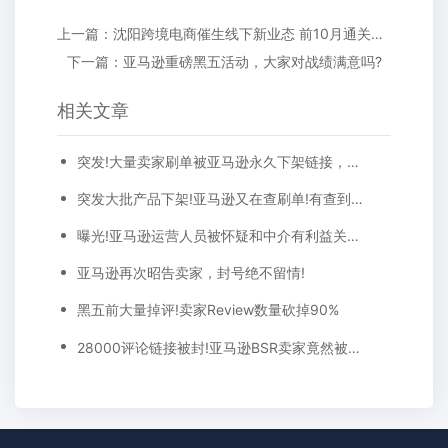
上一篇：沈阳跨境电商催生线下新业态 前10月通关平台进出口总额25.9亿
下一篇：亚马逊重磅黑五活动，大家对战绩满意吗?
相关文章
突发!大量卖家刷单被亚马逊永久下架链接，申诉也于事无补!
突发大批产品下架!亚马逊又在查刷单!有查到你身上来吗?
曝光!亚马逊运营人员被怀疑和中介有利益关系巨量刷单
亚马逊再次昭告卖家，封号绝不留情!
黑五前大量掉评!卖家Review数量砍掉90%
28000评论链接被封!亚马逊BSR卖家竟然被这种黑科技攻击