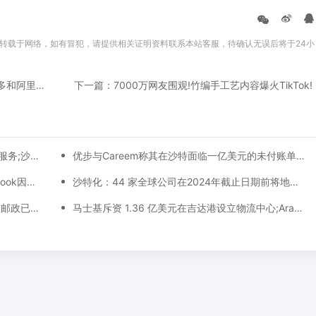
转载于网络，如有冒犯，请提供相关证明资料联系本站客服，待确认无误后将于24小
上一篇：沙特主权财富基金来了!大佬买入拼多多和阿里股份
下一篇：7000万网友围观!竹编手工艺内容爆火TikTok!
沙特时尚电商Styli正式接入Tabby先买后付服务;沙特利雅得申办2030年世博会
优步与Careem称其在沙特面临一亿美元的未付账单!卡塔尔与欧盟签署全面航空运输协议
沙特邮政出台多项规定规范包裹运输!​Facebook因中东用户对品牌信任度下降而计划改名！
沙特化：44 家全球公司在2024年截止日期前将地区总部迁至利雅得
沙特海外仓增加致金属货架成本上涨!阿联酋邮政已为亚马逊递送150万个包裹!
马士基斥资 1.36 亿美元在吉达港设立物流中心;Aramex沙特新开物流中心，直连沙特海关系统加速清关派送