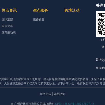
关注
热点资讯
生态服务
跨境活动
国际观察
服务资源
国内资讯
亚马逊动态
关
微
咨询热线
服务时间
亿卖学汇立足卖家发展成长之所需，整合自身在跨境电商领域的优势资源，汇聚了众多
荐、大咖讲堂直播分享和亿卖学汇私享汇沙龙、线下分享大会、教育联盟等方式为跨
服务协议
|
隐私政策
© 广州宏数科技有限公司版权所有
ICP证：粤ICP备18076789号-2