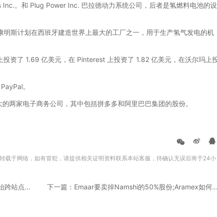
nc.。和 Plug Power Inc. 巴拉德动力系统公司，后者是氢燃料电池的设
康明斯计划在西班牙建造世界上最大的工厂之一，用于生产氢气发电的机
了 1.69 亿美元，在 Pinterest 上投资了 1.82 亿美元，在沃尔玛上
ayPal。
的两家电子商务公司，其中包括拼多多和阿里巴巴集团的股份。
转载于网络，如有冒犯，请提供相关证明资料联系本站客服，待确认无误后将于24小
上一篇：突发!新一波封店潮又来临，亚马逊开始跨站点连坐了?
下一篇：Emaar要卖掉Namshi的50%股份;Aramex如何助力沙特电