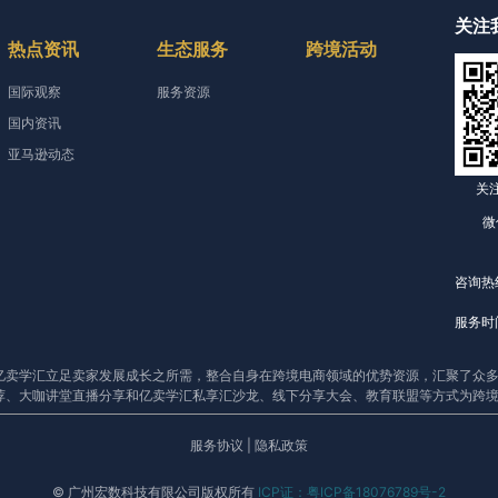
关注
热点资讯
生态服务
跨境活动
国际观察
服务资源
国内资讯
亚马逊动态
关
微
咨询热线
服务时间
亿卖学汇立足卖家发展成长之所需，整合自身在跨境电商领域的优势资源，汇聚了众多
荐、大咖讲堂直播分享和亿卖学汇私享汇沙龙、线下分享大会、教育联盟等方式为跨
服务协议
|
隐私政策
© 广州宏数科技有限公司版权所有
ICP证：粤ICP备18076789号-2