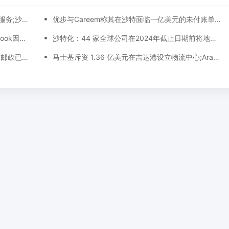
沙特时尚电商Styli正式接入Tabby先买后付服务;沙特利雅得申办2030年世博会
优步与Careem称其在沙特面临一亿美元的未付账单!卡塔尔与欧盟签署全面航空运输协议
沙特邮政出台多项规定规范包裹运输!​Facebook因中东用户对品牌信任度下降而计划改名！
沙特化：44 家全球公司在2024年截止日期前将地区总部迁至利雅得
沙特海外仓增加致金属货架成本上涨!阿联酋邮政已为亚马逊递送150万个包裹!
马士基斥资 1.36 亿美元在吉达港设立物流中心;Aramex沙特新开物流中心，直连沙特海关系统加速清关派送