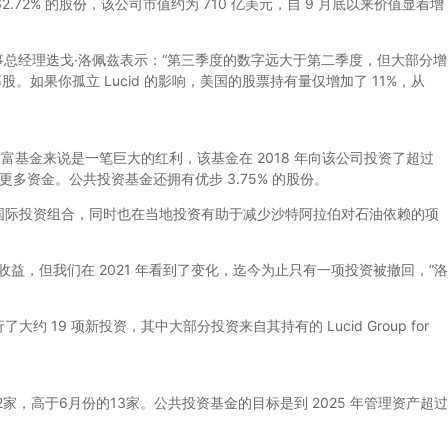
.72% 的股份，该公司市值约为 710 亿美元，自 9 月底以来价值显着增
 董事总经理迭戈·洛佩兹表示：“第三季度的数字远大于第二季度，但大部分增
次公开募股。如果你孤立 Lucid 的影响，美国的股票持有量仅增加了 11%，从
财富基金来说是一笔巨大的红利，该基金在 2018 年向该公司投资了超过
了更多资金。公共投资基金还拥有优步 3.75% 的股份。
际投资组合，同时也在当地投资有助于减少沙特阿拉伯对石油依赖的项
短期收益，但我们在 2021 年看到了变化，迄今为止只有一项投资被撤回，”洛
9 项新投资，其中大部分投资来自其持有的 Lucid Group for
，高于6月份的13家。公共投资基金的目标是到 2025 年管理资产超过