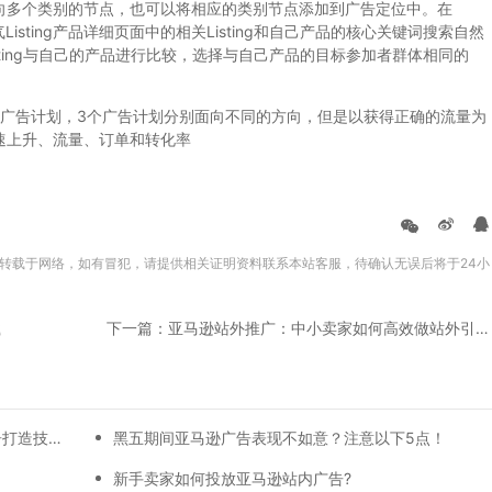
以面向多个类别的节点，也可以将相应的类别节点添加到广告定位中。在
气Listing产品详细页面中的相关Listing和自己产品的核心关键词搜索自然
Listing与自己的产品进行比较，选择与自己产品的目标参加者群体相同的
告计划，3个广告计划分别面向不同的方向，但是以获得正确的流量为
快速上升、流量、订单和转化率
转载于网络，如有冒犯，请提供相关证明资料联系本站客服，待确认无误后将于24小
载
下一篇：亚马逊站外推广：中小卖家如何高效做站外引流?
【万字总结】从0-30天，每一天亚马逊广告打造技巧真实案例细节分享
黑五期间亚马逊广告表现不如意？注意以下5点！
】
新手卖家如何投放亚马逊站内广告?