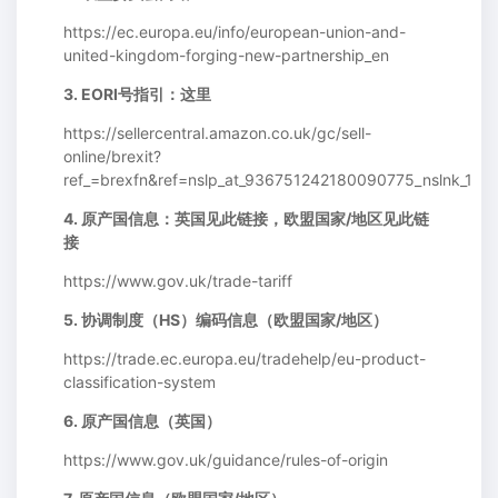
https://ec.europa.eu/info/european-union-and-
united-kingdom-forging-new-partnership_en
3. EORI号指引：这里
https://sellercentral.amazon.co.uk/gc/sell-
online/brexit?
ref_=brexfn&ref=nslp_at_936751242180090775_nslnk_1
4. 原产国信息：英国见此链接，欧盟国家/地区见此链
接
https://www.gov.uk/trade-tariff
5. 协调制度（HS）编码信息（欧盟国家/地区）
https://trade.ec.europa.eu/tradehelp/eu-product-
classification-system
6. 原产国信息（英国）
https://www.gov.uk/guidance/rules-of-origin