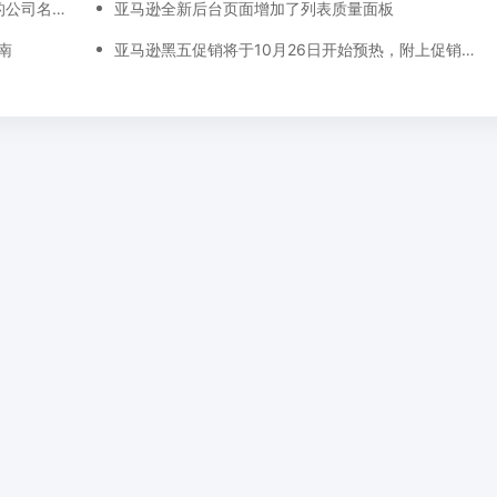
亚马逊官方：2020年9月1日起美国站卖家的公司名称和地址要显示在卖家资料页面
亚马逊全新后台页面增加了列表质量面板
南
亚马逊黑五促销将于10月26日开始预热，附上促销提交​截止时间表！