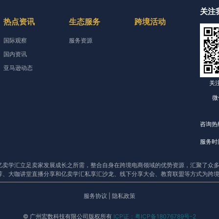
关注
热点资讯
生态服务
跨境活动
国际观察
服务资源
国内资讯
亚马逊动态
关
微
咨询热线
服务时间
亿卖学汇立足卖家发展成长之所需，整合自身在跨境电商领域的优势资源，汇聚了众多
荐、大咖讲堂直播分享和亿卖学汇私享汇沙龙、线下分享大会、教育联盟等方式为跨
服务协议
|
隐私政策
© 广州宏数科技有限公司版权所有
ICP证：粤ICP备18076789号-2